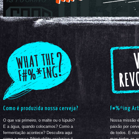
Como é produzida nossa cerveja?
F#%*ing Art
O que vai primeiro, o malte ou o lúpulo?
Nossa missão é
E a água, quando colocamos? Como a
paixão por cerv
fermentação acontece? Descubra aqui
de todos. E não
como a nossa #drinkability exclusiva é
mas todas as e