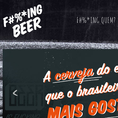
F#%*ING QUEM?