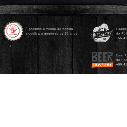
É proibida a venda de bebida
Gauden
alcoólica a menores de 18 anos.
da F#%
+55 4
Beer C
de Cho
+55 4